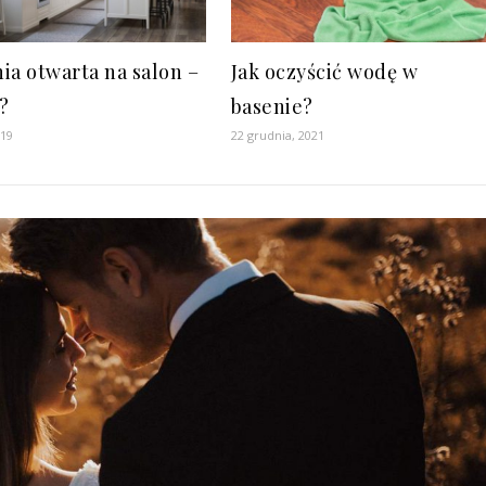
ia otwarta na salon –
Jak oczyścić wodę w
?
basenie?
019
22 grudnia, 2021