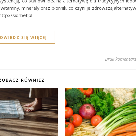
nsystencją, co stanowi idealną alternatywę dla tradycyjnych lod
itaminy, minerały oraz błonnik, co czyni je zdrowszą alternaty
ttp://siorbet.pl
OWIEDZ SIĘ WIĘCEJ
Brak komentar
ZOBACZ RÓWNIEŻ