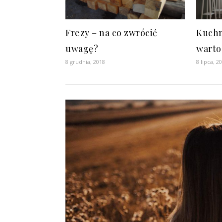
Frezy – na co zwrócić
Kuchn
uwagę?
warto
8 grudnia, 2018
8 lipca, 2