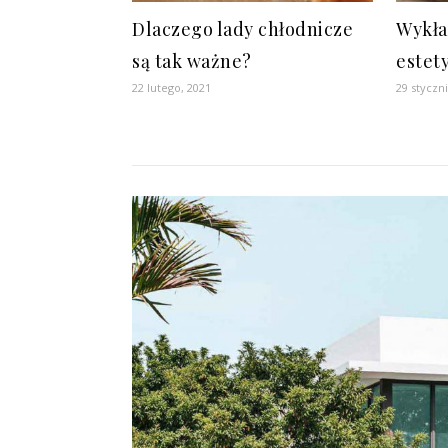
Dlaczego lady chłodnicze
Wykła
są tak ważne?
estet
22 lutego, 2021
29 styczn