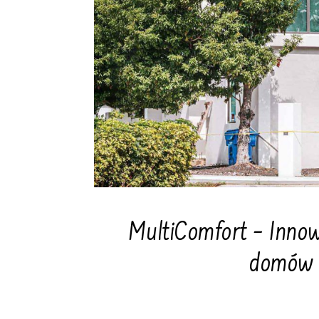
MultiComfort – Innow
domów 