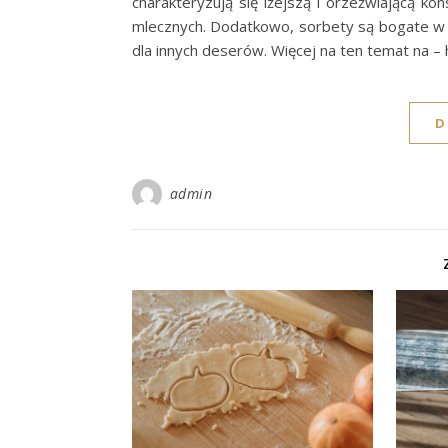
charakteryzują się lżejszą i orzeźwiającą ko
mlecznych. Dodatkowo, sorbety są bogate w w
dla innych deserów. Więcej na ten temat na – h
D
admin