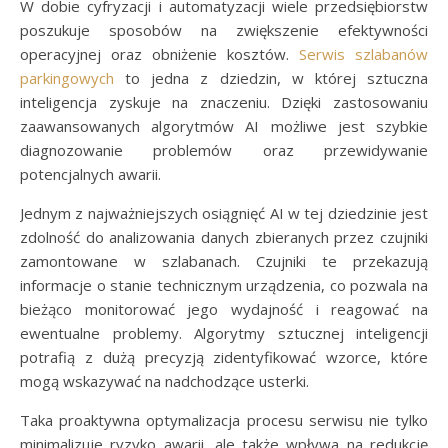
W dobie cyfryzacji i automatyzacji wiele przedsiębiorstw
poszukuje sposobów na zwiększenie efektywności
operacyjnej oraz obniżenie kosztów.
Serwis szlabanów
parkingowych
to jedna z dziedzin, w której sztuczna
inteligencja zyskuje na znaczeniu. Dzięki zastosowaniu
zaawansowanych algorytmów AI możliwe jest szybkie
diagnozowanie problemów oraz przewidywanie
potencjalnych awarii.
Jednym z najważniejszych osiągnięć AI w tej dziedzinie jest
zdolność do analizowania danych zbieranych przez czujniki
zamontowane w szlabanach. Czujniki te przekazują
informacje o stanie technicznym urządzenia, co pozwala na
bieżąco monitorować jego wydajność i reagować na
ewentualne problemy. Algorytmy sztucznej inteligencji
potrafią z dużą precyzją zidentyfikować wzorce, które
mogą wskazywać na nadchodzące usterki.
Taka proaktywna optymalizacja procesu serwisu nie tylko
minimalizuje ryzyko awarii, ale także wpływa na redukcję