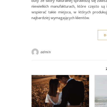
buty ze skóry naturalnej sprawdzą się zaws
niewielkich manufakturach, które często s
wspierać takie miejsca, w których produku
najbardziej wymagających klientów.
D
admin