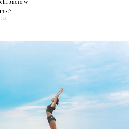
ochronem w
mie?
 2021