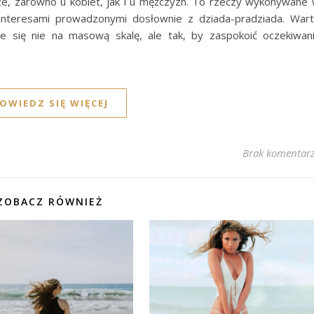
ze, zarówno u kobiet, jak i u mężczyzn. To rzeczy wykonywane
ą interesami prowadzonymi dosłownie z dziada-pradziada. War
je się nie na masową skalę, ale tak, by zaspokoić oczekiwan
OWIEDZ SIĘ WIĘCEJ
Brak komentar
ZOBACZ RÓWNIEŻ