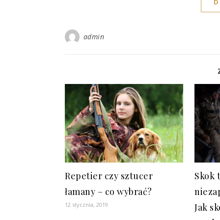
D
admin
Repetier czy sztucer
Skok 
łamany – co wybrać?
nieza
12 stycznia, 2019
Jak s