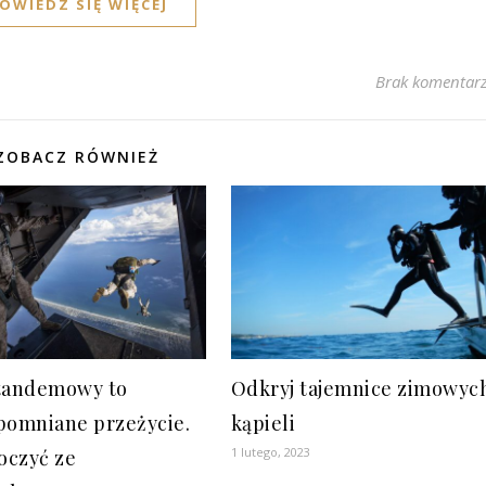
OWIEDZ SIĘ WIĘCEJ
Brak komentar
ZOBACZ RÓWNIEŻ
tandemowy to
Odkryj tajemnice zimowyc
pomniane przeżycie.
kąpieli
1 lutego, 2023
koczyć ze