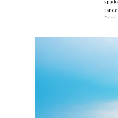
spad
tande
26 marca,