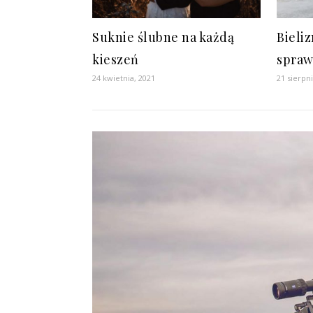
Suknie ślubne na każdą
Bieli
kieszeń
spraw
24 kwietnia, 2021
21 sierpn