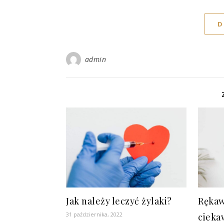
D
admin
Jak należy leczyć żylaki?
Rękaw
31 października, 2022
cieka