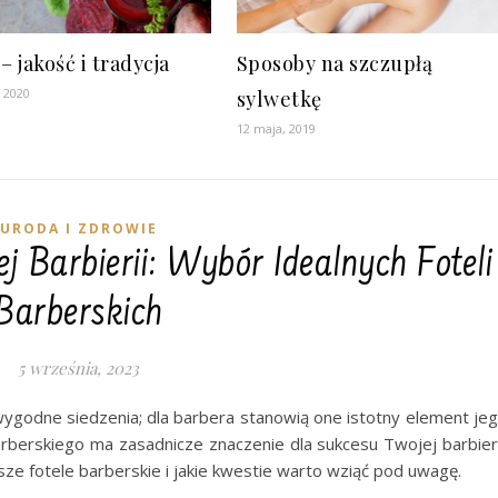
– jakość i tradycja
Sposoby na szczupłą
 2020
sylwetkę
12 maja, 2019
URODA I ZDROWIE
 Barbierii: Wybór Idealnych Foteli
Barberskich
5 września, 2023
o wygodne siedzenia; dla barbera stanowią one istotny element je
berskiego ma zasadnicze znaczenie dla sukcesu Twojej barbieri
e fotele barberskie i jakie kwestie warto wziąć pod uwagę.