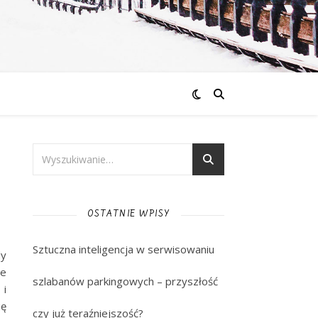
OSTATNIE WPISY
Sztuczna inteligencja w serwisowaniu
dy
że
szlabanów parkingowych – przyszłość
 i
ię
czy już teraźniejszość?