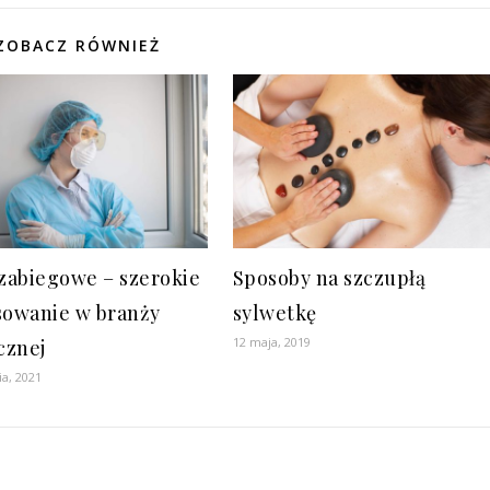
ZOBACZ RÓWNIEŻ
 zabiegowe – szerokie
Sposoby na szczupłą
sowanie w branży
sylwetkę
12 maja, 2019
cznej
ia, 2021