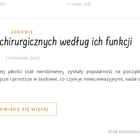
2021
27 lutego, 2022
ZDROWIE
 chirurgicznych według ich funkcji
5 września, 2023
ej jakości stali nierdzewnej, zyskały popularność na począt
jsze i prostsze w budowie, co czyni je mniej inwazyjnymi, nadal 
OWIEDZ SIĘ WIĘCEJ
Brak komentar