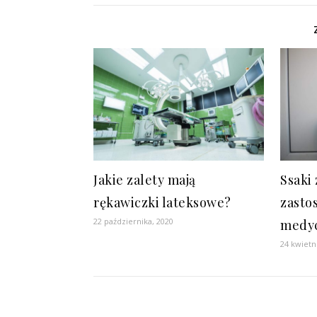
Jakie zalety mają
Ssaki
rękawiczki lateksowe?
zasto
22 października, 2020
medy
24 kwietn