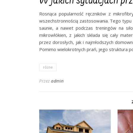
W jakich sytuacjach prz
Rosnąca popularność ręczników z mikrofib
wszechstronnością zastosowania. Tego typu rę
saunie, a nawet podczas treningów na sił
mikrowłókien, z jakich składa się cały mate
przez dorosłych, jak i najmłodszych domown
Pomimo wielokrotnych prań, jego struktura p
różne
Przez
admin