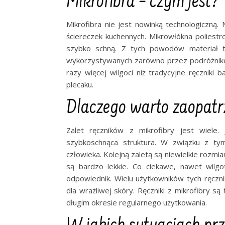
Mikrofibra – czym jest?
Mikrofibra nie jest nowinką technologiczną.
ściereczek kuchennych. Mikrowłókna poliestro
szybko schną. Z tych powodów materiał te
wykorzystywanych zarówno przez podróżników,
razy więcej wilgoci niż tradycyjne ręczniki
plecaku.
Dlaczego warto zaopatr
Zalet ręczników z mikrofibry jest wiele
szybkoschnąca struktura. W związku z tym
człowieka. Kolejną zaletą są niewielkie rozmia
są bardzo lekkie. Co ciekawe, nawet wilgot
odpowiednik. Wielu użytkowników tych ręczn
dla wrażliwej skóry. Ręczniki z mikrofibry s
długim okresie regularnego użytkowania.