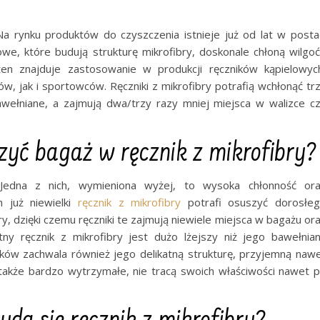
 Na rynku produktów do czyszczenia istnieje już od lat w posta
we, które budują strukturę mikrofibry, doskonale chłoną wilgoć
n znajduje zastosowanie w produkcji ręczników kąpielowyc
 jak i sportowców. Ręczniki z mikrofibry potrafią wchłonąć tr
 bawełniane, a zajmują dwa/trzy razy mniej miejsca w walizce c
zyć bagaż w ręcznik z mikrofibry?
. Jedna z nich, wymieniona wyżej, to wysoka chłonność or
 już niewielki
ręcznik z mikrofibry
potrafi osuszyć dorosłe
ry, dzięki czemu ręczniki te zajmują niewiele miejsca w bagażu or
ny ręcznik z mikrofibry jest dużo lżejszy niż jego bawełnia
ików zachwala również jego delikatną strukturę, przyjemną naw
ą także bardzo wytrzymałe, nie tracą swoich właściwości nawet 