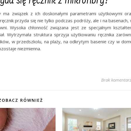
yda się ręcznik z mikrofibry?
ry ma związek z ich doskonałymi parametrami użytkowymi or
cznik przyda się nie tylko podczas podróży, ale i na basenach,
owni. Wysoka chłonność związana jest ze specjalnym kształt
riał. Wytrzymała struktura sprzyja użytkowaniu ręcznika zarów
ików, w przedszkolu, na plaży, na odkrytym basenie czy w dom
ozostaje niezmienna.
Brak komentar
ZOBACZ RÓWNIEŻ