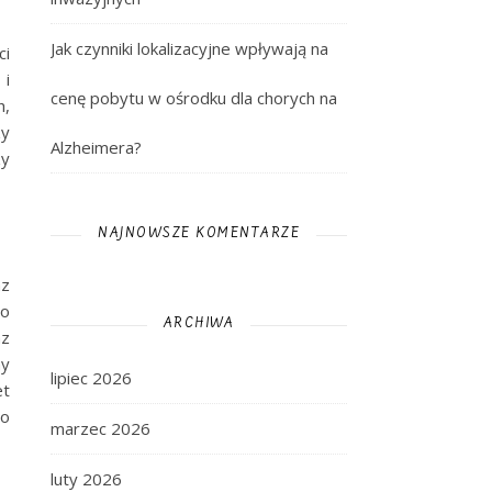
Jak czynniki lokalizacyjne wpływają na
ci
 i
cenę pobytu w ośrodku dla chorych na
h,
zy
Alzheimera?
zy
NAJNOWSZE KOMENTARZE
az
go
ARCHIWA
az
ny
lipiec 2026
et
po
marzec 2026
luty 2026