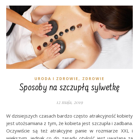
,
URODA I ZDROWIE
ZDROWIE
Sposoby na szczupłą sylwetkę
12 maja, 2019
W dzisiejszych czasach bardzo często atrakcyjność kobiety
jest utożsamiana z tym, że kobieta jest szczupła i zadbana.
Oczywiście są też atrakcyjne panie w rozmiarze XXL i
większym, jednak co do zasady otyłość jest uważana za