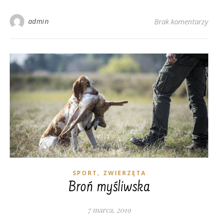
admin
Brak komentarzy
,
SPORT
ZWIERZĘTA
Broń myśliwska
7 marca, 2019