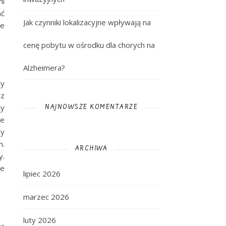
mi
ać
Jak czynniki lokalizacyjne wpływają na
ze
cenę pobytu w ośrodku dla chorych na
Alzheimera?
dy
az
hy
NAJNOWSZE KOMENTARZE
że
hy
h.
ARCHIWA
y.
ie
lipiec 2026
marzec 2026
luty 2026