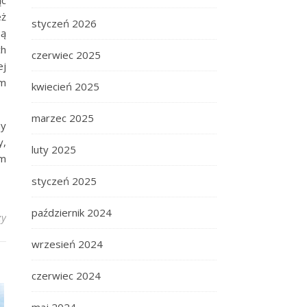
ąc
eż
styczeń 2026
są
ch
czerwiec 2025
ej
im
kwiecień 2025
marzec 2025
my
y,
luty 2025
em
styczeń 2025
październik 2024
zy
wrzesień 2024
czerwiec 2024