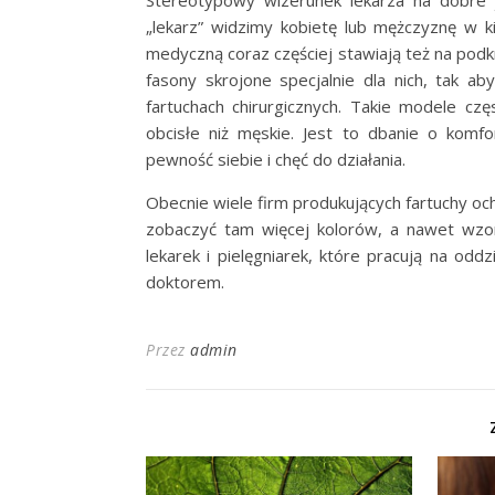
Stereotypowy wizerunek lekarza na dobre 
„lekarz” widzimy kobietę lub mężczyznę w k
medyczną coraz częściej stawiają też na po
fasony skrojone specjalnie dla nich, tak a
fartuchach chirurgicznych. Takie modele częs
obcisłe niż męskie. Jest to dbanie o komfo
pewność siebie i chęć do działania.
Obecnie wiele firm produkujących fartuchy oc
zobaczyć tam więcej kolorów, a nawet wzoró
lekarek i pielęgniarek, które pracują na odd
doktorem.
Przez
admin