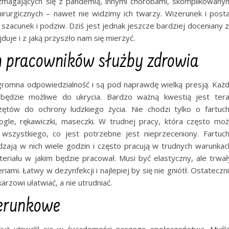
 zmagających się z pandemią, innymi chorobami, skomplikowany
irurgicznych – nawet nie widzimy ich twarzy. Wizerunek i post
zacunek i podziw. Dziś jest jednak jeszcze bardziej doceniany 
jduje i z jaką przyszło nam się mierzyć.
ch pracowników służby zdrowia
romna odpowiedzialność i są pod naprawdę wielką presją. Każ
e będzie możliwe do ukrycia. Bardzo ważną kwestią jest ter
ętów do ochrony ludzkiego życia. Nie chodzi tylko o fartuc
gogle, rękawiczki, maseczki. W trudnej pracy, która często mo
 wszystkiego, co jest potrzebne jest nieprzeceniony. Fartuc
ją w nich wiele godzin i często pracują w trudnych warunkac
eriału w jakim będzie pracował. Musi być elastyczny, ale trwał
ami. Łatwy w dezynfekcji i najlepiej by się nie gniótł. Ostateczn
arzowi ułatwiać, a nie utrudniać.
zerunkowe