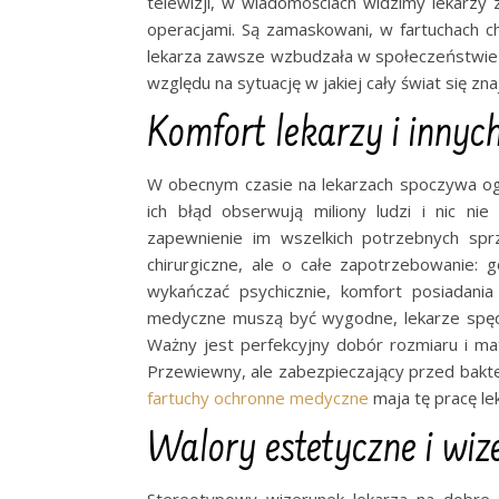
telewizji, w wiadomościach widzimy lekarzy
operacjami. Są zamaskowani, w fartuchach ch
lekarza zawsze wzbudzała w społeczeństwie s
względu na sytuację w jakiej cały świat się zna
Komfort lekarzy i inny
W obecnym czasie na lekarzach spoczywa og
ich błąd obserwują miliony ludzi i nic ni
zapewnienie im wszelkich potrzebnych sprz
chirurgiczne, ale o całe zapotrzebowanie: 
wykańczać psychicznie, komfort posiadania
medyczne muszą być wygodne, lekarze spędza
Ważny jest perfekcyjny dobór rozmiaru i mat
Przewiewny, ale zabezpieczający przed bakteri
fartuchy ochronne medyczne
maja tę pracę lek
Walory estetyczne i wi