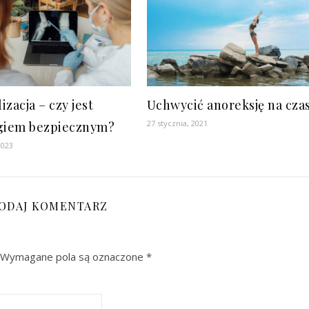
zacja – czy jest
Uchwycić anoreksję na cza
27 stycznia, 2021
giem bezpiecznym?
2023
ODAJ KOMENTARZ
Wymagane pola są oznaczone
*