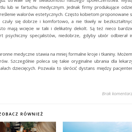
już utrwalił się w świadomości naszego społeczeństwa. Myśl
itlu lub w fartuchu medycznym. Jednak firmy produkujące odzi
dkreślenie walorów estetycznych. Często kobietom proponowane 
by czuły się dobrze i komfortowo, a nie tkwiły w bezkształtny
to mają wcięcie w talii i delikatny dekolt. Są też nieco bardzi
rt psychiczny specjalistów, niedobrze, gdyby ubiór odbierał 
hronne medyczne stawia na mniej formalne kroje i tkaniny. Może
w. Szczególnie poleca się takie oryginalne ubrania dla lekarz
ziałach dziecięcych. Pozwala to skrócić dystans między pacjent
Brak komentar
ZOBACZ RÓWNIEŻ