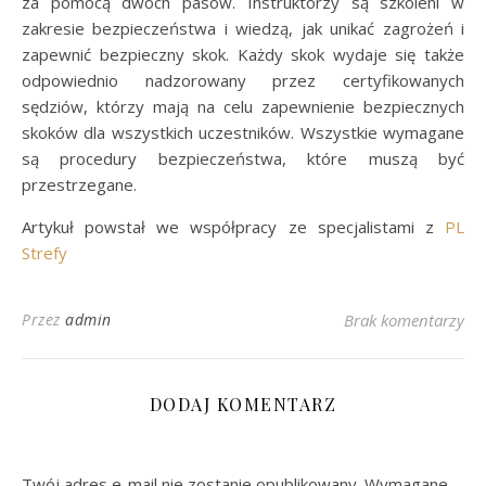
za pomocą dwóch pasów. Instruktorzy są szkoleni w
zakresie bezpieczeństwa i wiedzą, jak unikać zagrożeń i
zapewnić bezpieczny skok. Każdy skok wydaje się także
odpowiednio nadzorowany przez certyfikowanych
sędziów, którzy mają na celu zapewnienie bezpiecznych
skoków dla wszystkich uczestników. Wszystkie wymagane
są procedury bezpieczeństwa, które muszą być
przestrzegane.
Artykuł powstał we współpracy ze specjalistami z
PL
Strefy
Przez
admin
Brak komentarzy
DODAJ KOMENTARZ
Twój adres e-mail nie zostanie opublikowany.
Wymagane