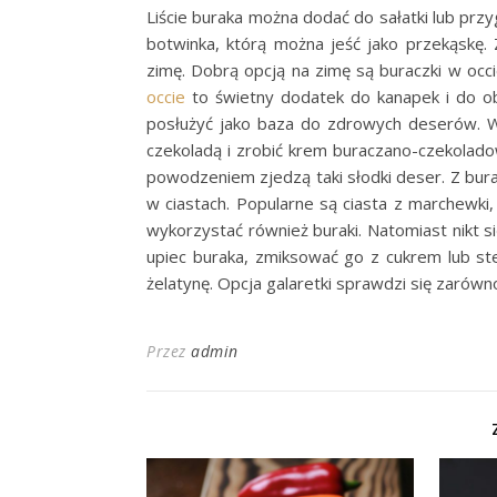
Liście buraka można dodać do sałatki lub prz
botwinka, którą można jeść jako przekąskę.
zimę. Dobrą opcją na zimę są buraczki w oc
occie
to świetny dodatek do kanapek i do o
posłużyć jako baza do zdrowych deserów. W
czekoladą i zrobić krem buraczano-czekolado
powodzeniem zjedzą taki słodki deser. Z bur
w ciastach. Popularne są ciasta z marchewki,
wykorzystać również buraki. Natomiast nikt s
upiec buraka, zmiksować go z cukrem lub ste
żelatynę. Opcja galaretki sprawdzi się zarówno 
Przez
admin