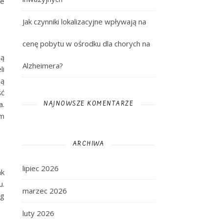
że
Jak czynniki lokalizacyjne wpływają na
cenę pobytu w ośrodku dla chorych na
ją
Alzheimera?
li
są
ść
a.
NAJNOWSZE KOMENTARZE
ym
ARCHIWA
lipiec 2026
ak
u.
marzec 2026
eg
luty 2026