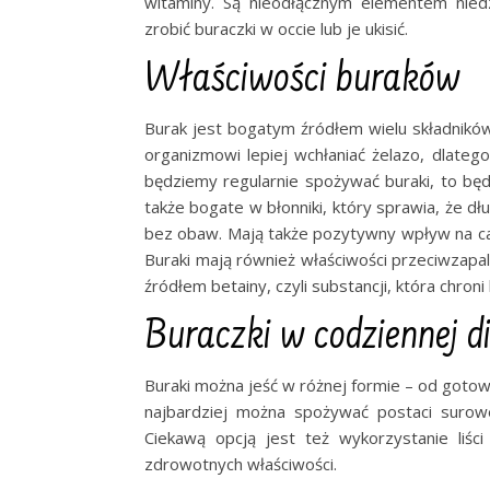
witaminy. Są nieodłącznym elementem nied
zrobić buraczki w occie lub je ukisić.
Właściwości buraków
Burak jest bogatym źródłem wielu składników
organizmowi lepiej wchłaniać żelazo, dlatego
będziemy regularnie spożywać buraki, to b
także bogate w błonniki, który sprawia, że dłu
bez obaw. Mają także pozytywny wpływ na cał
Buraki mają również właściwości przeciwzapal
źródłem betainy, czyli substancji, która chr
Buraczki w codziennej di
Buraki można jeść w różnej formie – od gotow
najbardziej można spożywać postaci surowej
Ciekawą opcją jest też wykorzystanie liśc
zdrowotnych właściwości.