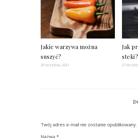
Jakie warzywa można
Jak p
suszyć?
steki
29 września, 2021
27 wrześn
D
Twój adres e-mail nie zostanie opublikowany.
Nazwa
*