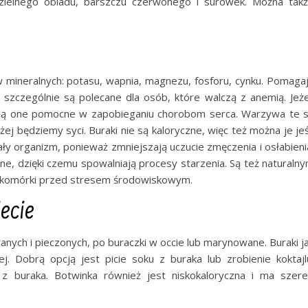
zielnego obiadu, barszczu czerwonego i surówek. Można tak
 mineralnych: potasu, wapnia, magnezu, fosforu, cynku. Pomaga
 szczególnie są polecane dla osób, które walczą z anemią. Jeże
ędą one pomocne w zapobieganiu chorobom serca. Warzywa te 
żej będziemy syci. Buraki nie są kaloryczne, więc też można je je
y organizm, ponieważ zmniejszają uczucie zmęczenia i osłabieni
ne, dzięki czemu spowalniają procesy starzenia. Są też naturaln
oni komórki przed stresem środowiskowym.
ecie
anych i pieczonych, po buraczki w occie lub marynowane. Buraki j
. Dobrą opcją jest picie soku z buraka lub zrobienie koktajl
i z buraka. Botwinka również jest niskokaloryczna i ma szer