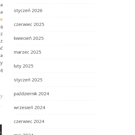
wa
styczeń 2026
na
 w
czerwiec 2025
gą
 z
kwiecień 2025
 z
ać
marzec 2025
na
ży
luty 2025
ną
styczeń 2025
październik 2024
zy
wrzesień 2024
czerwiec 2024