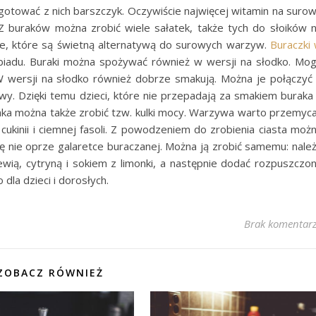
ygotować z nich barszczyk. Oczywiście najwięcej witamin na suro
 Z buraków można zrobić wiele sałatek, także tych do słoików 
cie, które są świetną alternatywą do surowych warzyw.
Buraczki
biadu. Buraki można spożywać również w wersji na słodko. Mo
 wersji na słodko również dobrze smakują. Można je połączyć
wy. Dzięki temu dzieci, które nie przepadają za smakiem buraka
aka można także zrobić tzw. kulki mocy. Warzywa warto przemyc
 cukinii i ciemnej fasoli. Z powodzeniem do zrobienia ciasta moż
ię nie oprze galaretce buraczanej. Można ją zrobić samemu: nale
wią, cytryną i sokiem z limonki, a następnie dodać rozpuszczo
dla dzieci i dorosłych.
Brak komentar
ZOBACZ RÓWNIEŻ