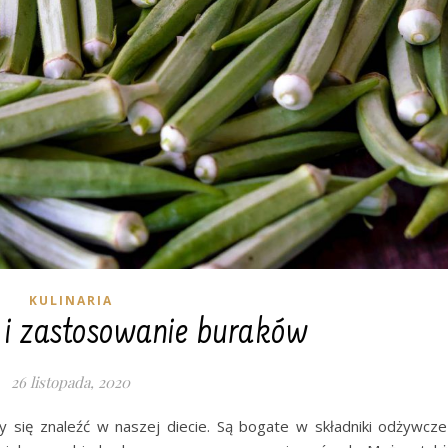
KULINARIA
 i zastosowanie buraków
26 listopada, 2020
y się znaleźć w naszej diecie. Są bogate w składniki odżywcze