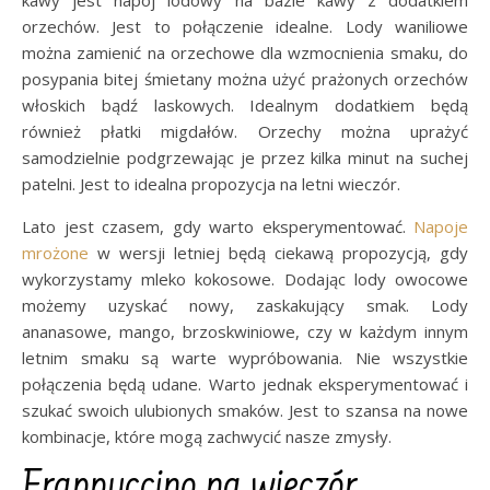
kawy jest napój lodowy na bazie kawy z dodatkiem
orzechów. Jest to połączenie idealne. Lody waniliowe
można zamienić na orzechowe dla wzmocnienia smaku, do
posypania bitej śmietany można użyć prażonych orzechów
włoskich bądź laskowych. Idealnym dodatkiem będą
również płatki migdałów. Orzechy można uprażyć
samodzielnie podgrzewając je przez kilka minut na suchej
patelni. Jest to idealna propozycja na letni wieczór.
Lato jest czasem, gdy warto eksperymentować.
Napoje
mrożone
w wersji letniej będą ciekawą propozycją, gdy
wykorzystamy mleko kokosowe. Dodając lody owocowe
możemy uzyskać nowy, zaskakujący smak. Lody
ananasowe, mango, brzoskwiniowe, czy w każdym innym
letnim smaku są warte wypróbowania. Nie wszystkie
połączenia będą udane. Warto jednak eksperymentować i
szukać swoich ulubionych smaków. Jest to szansa na nowe
kombinacje, które mogą zachwycić nasze zmysły.
Frappuccino na wieczór