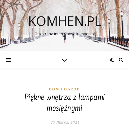
KOMHEN.PL
Oto strona internetowa komhen.pl
DOM I OGRÓD
Piękne wnętrza z lampami
mosiężnymi
20 marca, 2023