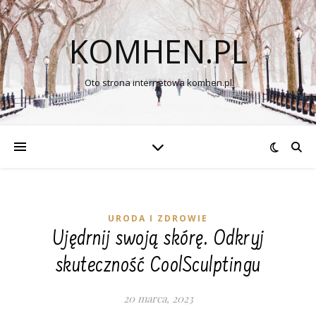
KOMHEN.PL
Oto strona internetowa komhen.pl
URODA I ZDROWIE
Ujędrnij swoją skórę. Odkryj
skuteczność CoolSculptingu
20 marca, 2023