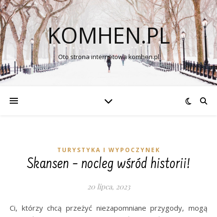
KOMHEN.PL
Oto strona internetowa komhen.pl
TURYSTYKA I WYPOCZYNEK
Skansen – nocleg wśród historii!
20 lipca, 2023
Ci, którzy chcą przeżyć niezapomniane przygody, mogą