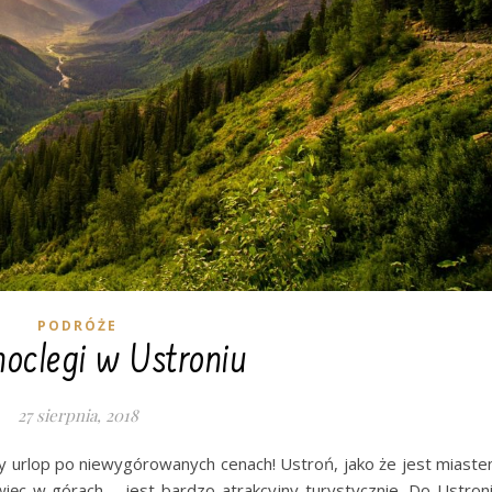
PODRÓŻE
noclegi w Ustroniu
27 sierpnia, 2018
jny urlop po niewygórowanych cenach! Ustroń, jako że jest miast
ięc w górach – jest bardzo atrakcyjny turystycznie. Do Ustron