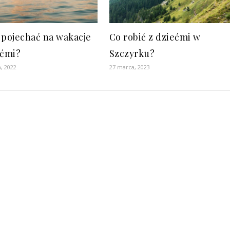
 pojechać na wakacje
Co robić z dziećmi w
ećmi?
Szczyrku?
, 2022
27 marca, 2023