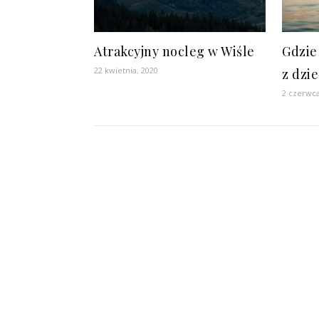
Atrakcyjny nocleg w Wiśle
Gdzie
22 kwietnia, 2020
z dzi
2 czerwca