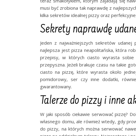
teraz smakołykiem, którym zajadają się naw
musi być zrobiona tak naprawdę z najlepszych
kilka sekretów idealnej pizzy oraz perfekcyjn
Sekrety naprawdę udane
Jeden z najważniejszych sekretów udanej 
najlepsza jest pizza neapolitańska, która ro
przepisy, w których ciasto wyrasta sobie
przepyszna. Jeżeli brakuje czasu na takie g
ciasto na pizzę, które wyrasta około jedne
pomidorowy, ser czy inne dodatki, równie
gwarantowany.
Talerze do pizzy i inne
W jaki sposób ciekawie serwować pizzę? Dob
własnego domu, ale również wtedy, gdy prowad
do pizzy, na których można serwować nawet