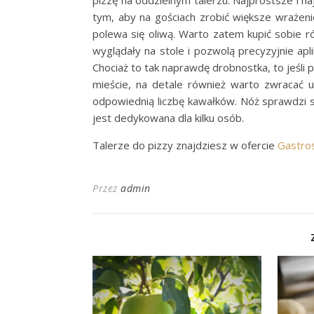
pizzę na oddzielnym talerzu. Najprostsze i naj
tym, aby na gościach zrobić większe wrażenie
polewa się oliwą. Warto zatem kupić sobie ró
wyglądały na stole i pozwolą precyzyjnie apl
Chociaż to tak naprawdę drobnostka, to jeśli
mieście, na detale również warto zwracać u
odpowiednią liczbę kawałków. Nóż sprawdzi s
jest dedykowana dla kilku osób.
Talerze do pizzy znajdziesz w ofercie
Gastros
Przez
admin