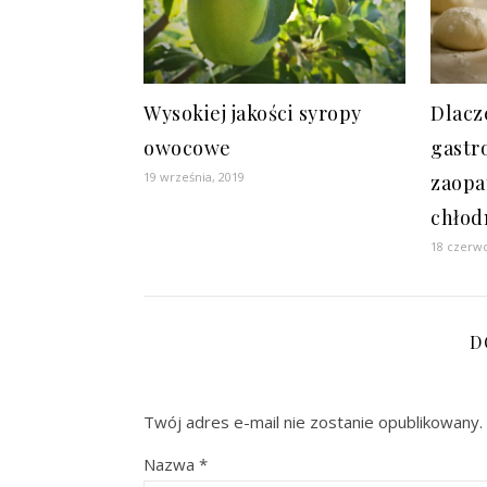
Wysokiej jakości syropy
Dlacz
owocowe
gastr
19 września, 2019
zaopa
chłod
18 czerwc
D
Twój adres e-mail nie zostanie opublikowany.
Nazwa
*