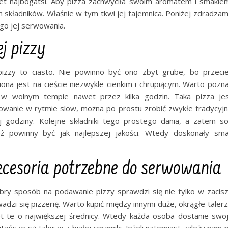
et najbogatsi. Aby pizza zachwyciła swoim aromatem i smakie
 składników. Właśnie w tym tkwi jej tajemnica. Poniżej zdradza
ego jej serwowania.
j pizzy
pizzy to ciasto. Nie powinno być ono zbyt grube, bo przeci
biona jest na cieście niezwykle cienkim i chrupiącym. Warto pozn
 w wolnym tempie nawet przez kilka godzin. Taka pizza je
otowanie w rytmie slow, można po prostu zrobić zwykłe tradycyj
j godziny. Kolejne składniki tego prostego dania, a zatem s
ż powinny być jak najlepszej jakości. Wtedy doskonały sm
 akcesoria potrzebne do serwowania
ry sposób na podawanie pizzy sprawdzi się nie tylko w zacis
zi się pizzerię. Warto kupić między innymi duże, okrągłe taler
 te o największej średnicy. Wtedy każda osoba dostanie swo