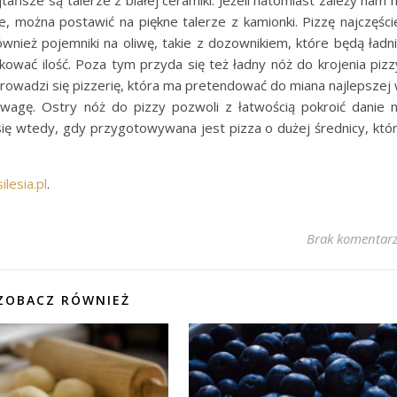
tańsze są talerze z białej ceramiki. Jeżeli natomiast zależy nam 
, można postawić na piękne talerze z kamionki. Pizzę najczęści
wnież pojemniki na oliwę, takie z dozownikiem, które będą ładn
ikować ilość. Poza tym przyda się też ładny nóż do krojenia pizz
 prowadzi się pizzerię, która ma pretendować do miana najlepszej
wagę. Ostry nóż do pizzy pozwoli z łatwością pokroić danie 
ię wtedy, gdy przygotowywana jest pizza o dużej średnicy, któ
ilesia.pl
.
Brak komentar
ZOBACZ RÓWNIEŻ