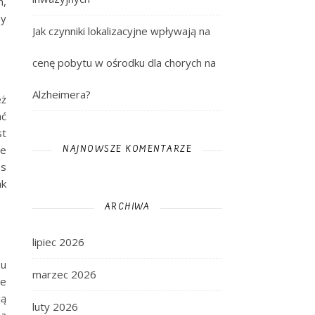
m,
my
Jak czynniki lokalizacyjne wpływają na
cenę pobytu w ośrodku dla chorych na
Alzheimera?
eż
ać
st
ne
NAJNOWSZE KOMENTARZE
os
ak
ARCHIWA
lipiec 2026
zu
marzec 2026
ze
ją
luty 2026