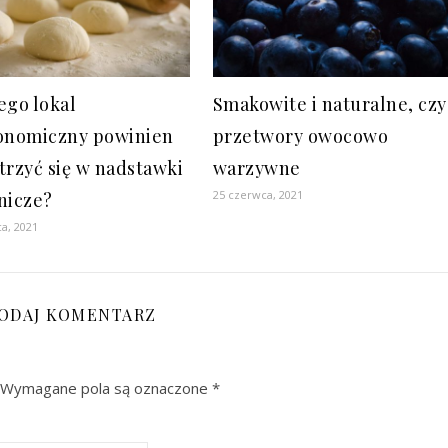
ego lokal
Smakowite i naturalne, czy
onomiczny powinien
przetwory owocowo
trzyć się w nadstawki
warzywne
25 czerwca, 2021
nicze?
a, 2021
ODAJ KOMENTARZ
Wymagane pola są oznaczone
*