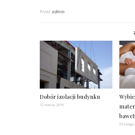
Przez
admin
Dobór izolacji budynku
Wybie
12 marca, 2019
mater
baweł
25 lutego