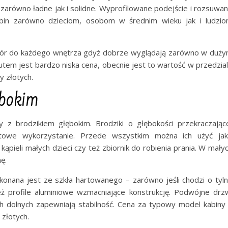
zarówno ładne jak i solidne. Wyprofilowane podejście i rozsuwa
bin zarówno dzieciom, osobom w średnim wieku jak i ludzi
bór do każdego wnętrza gdyż dobrze wyglądają zarówno w duż
utem jest bardzo niska cena, obecnie jest to wartość w przedzia
y złotych.
ębokim
ny z brodzikiem głębokim. Brodziki o głębokości przekraczając
ktowe wykorzystanie. Przede wszystkim można ich użyć ja
kąpieli małych dzieci czy też zbiornik do robienia prania. W mały
ę.
nana jest ze szkła hartowanego – zarówno jeśli chodzi o tyl
eż profile aluminiowe wzmacniające konstrukcję. Podwójne drz
h dolnych zapewniają stabilność. Cena za typowy model kabiny
 złotych.