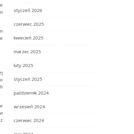
ne
styczeń 2026
om
czerwiec 2025
ym
kwiecień 2025
le
marzec 2025
luty 2025
ej
styczeń 2025
ko
ch
październik 2024
ne
wrzesień 2024
wi
 z
czerwiec 2024