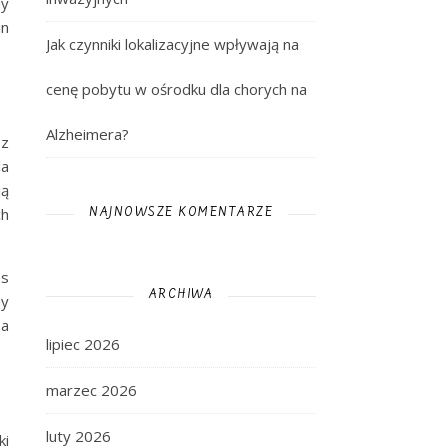
dy
in
Jak czynniki lokalizacyjne wpływają na
cenę pobytu w ośrodku dla chorych na
Alzheimera?
 z
la
ją
ch
NAJNOWSZE KOMENTARZE
as
ARCHIWA
ny
 a
lipiec 2026
marzec 2026
luty 2026
ki