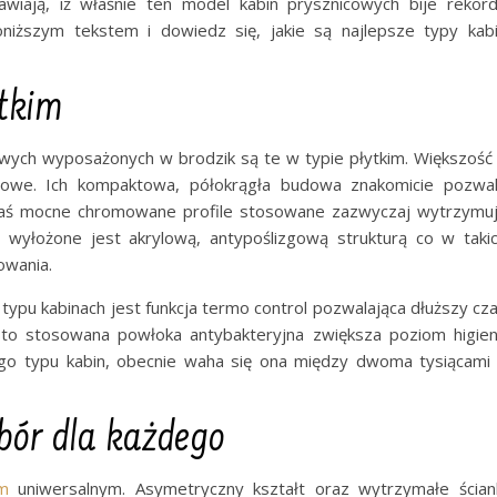
awiają, iż właśnie ten model kabin prysznicowych bije rekor
oniższym tekstem i dowiedz się, jakie są najlepsze typy kab
ytkim
owych wyposażonych w brodzik są te w typie płytkim. Większość
nicowe. Ich kompaktowa, półokrągła budowa znakomicie pozwa
zaś mocne chromowane profile stosowane zazwyczaj wytrzymu
 wyłożone jest akrylową, antypoślizgową strukturą co w taki
owania.
pu kabinach jest funkcja termo control pozwalająca dłuższy cz
to stosowana powłoka antybakteryjna zwiększa poziom higie
tego typu kabin, obecnie waha się ona między dwoma tysiącami
bór dla każdego
m
uniwersalnym. Asymetryczny kształt oraz wytrzymałe ścian