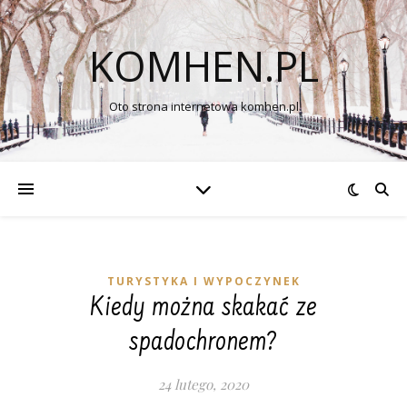
KOMHEN.PL
Oto strona internetowa komhen.pl
TURYSTYKA I WYPOCZYNEK
Kiedy można skakać ze
spadochronem?
24 lutego, 2020