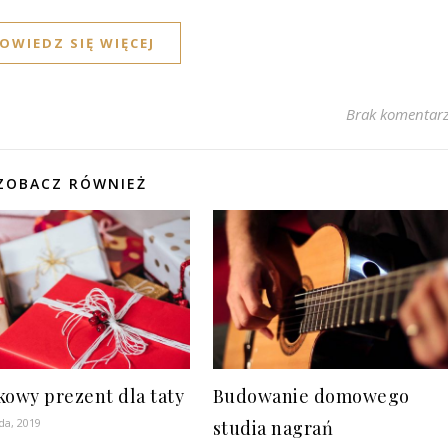
OWIEDZ SIĘ WIĘCEJ
Brak komentar
ZOBACZ RÓWNIEŻ
kowy prezent dla taty
Budowanie domowego
da, 2019
studia nagrań