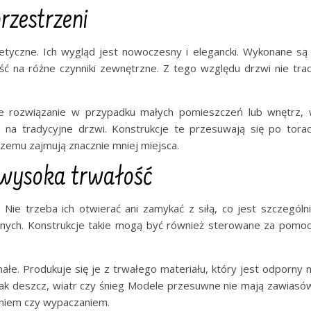
rzestrzeni
tyczne. Ich wygląd jest nowoczesny i elegancki. Wykonane są
ść na różne czynniki zewnętrzne. Z tego względu drzwi nie tra
e rozwiązanie w przypadku małych pomieszczeń lub wnętrz,
ca na tradycyjne drzwi. Konstrukcje te przesuwają się po tora
czemu zajmują znacznie mniej miejsca.
 wysoka trwałość
Nie trzeba ich otwierać ani zamykać z siłą, co jest szczególn
wnych. Konstrukcje takie mogą być również sterowane za pomo
łe. Produkuje się je z trwałego materiału, który jest odporny 
 jak deszcz, wiatr czy śnieg Modele przesuwne nie mają zawiasó
aniem czy wypaczaniem.