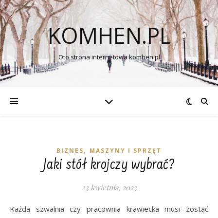
KOMHEN.PL
Oto strona internetowa komhen.pl
,
BIZNES
MASZYNY I SPRZĘT
Jaki stół krojczy wybrać?
23 kwietnia, 2023
Każda szwalnia czy pracownia krawiecka musi zostać