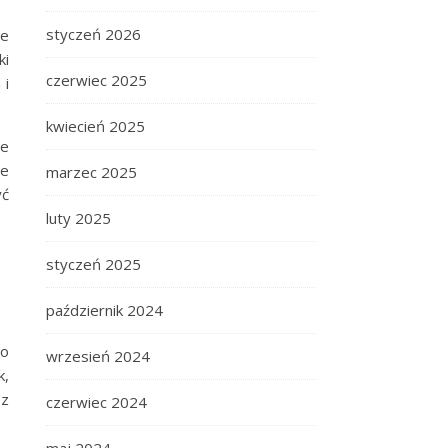
styczeń 2026
ie
ki
czerwiec 2025
 i
kwiecień 2025
ne
ie
marzec 2025
yć
luty 2025
styczeń 2025
październik 2024
go
wrzesień 2024
k,
 z
czerwiec 2024