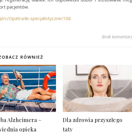
ort pacjentów.
pl/c/Opatrunki-specjalistyczne/106
Brak komentar
ZOBACZ RÓWNIEŻ
ba Alzheimera –
Dla zdrowia przyszłego
iednia opieka
taty