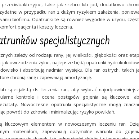
i przeciwbakteryjne, takie jak srebro lub jod, dodatkowo chron
przydatne w przypadku ran z dużym ryzykiem zakażenia, poniew
awaniu biofilmu. Opatrunki te są również wygodne w użyciu, częs
mfort pacjenta i koszty leczenia.
trunków specjalistycznych
ych zależy od rodzaju rany, jej wielkości, głębokości oraz eta
h jak owrzodzenia żylne, najlepsze będą opatrunki hydrokoloido
dowisko i absorbują nadmiar wysięku. Dla ran ostrych, takich j
tóre chronią ranę i zapewniają amortyzację.
ub specjalistą ds. leczenia ran, aby wybrać najodpowiedniejs
gularne kontrole i ocena postępów gojenia są kluczowe, a
ezultaty. Nowoczesne opatrunki specjalistyczne mogą znaczn
ąc powrót do zdrowia i minimalizując ryzyko powikłań.
 są kluczowym elementem w nowoczesnym leczeniu ran. Dzię
nym materiałom, zapewniają optymalne warunki do gojeni
ając regenerację tkanek. Ich odpowiedni dobór i stosowanie mo