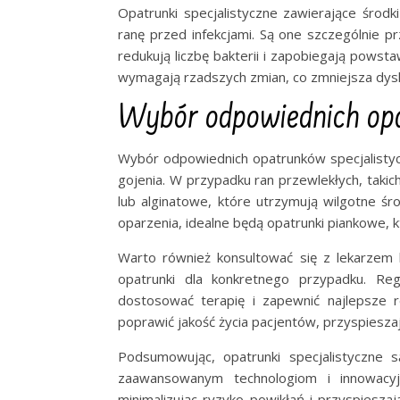
Opatrunki specjalistyczne zawierające środk
ranę przed infekcjami. Są one szczególnie 
redukują liczbę bakterii i zapobiegają powst
wymagają rzadszych zmian, co zmniejsza dysko
Wybór odpowiednich opa
Wybór odpowiednich opatrunków specjalistyczn
gojenia. W przypadku ran przewlekłych, takic
lub alginatowe, które utrzymują wilgotne śro
oparzenia, idealne będą opatrunki piankowe, k
Warto również konsultować się z lekarzem l
opatrunki dla konkretnego przypadku. Re
dostosować terapię i zapewnić najlepsze r
poprawić jakość życia pacjentów, przyspieszaj
Podsumowując, opatrunki specjalistyczne
zaawansowanym technologiom i innowacyj
minimalizując ryzyko powikłań i przyspiesz