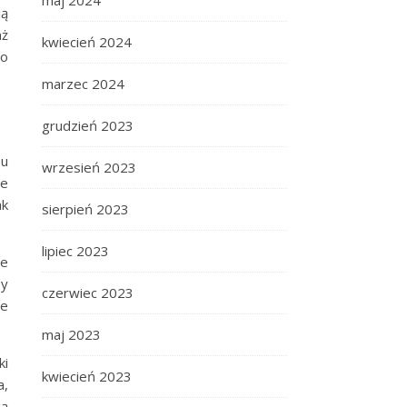
maj 2024
ią
aż
kwiecień 2024
to
marzec 2024
grudzień 2023
pu
wrzesień 2023
we
ak
sierpień 2023
lipiec 2023
ze
by
czerwiec 2023
ie
maj 2023
ki
kwiecień 2023
a,
gą