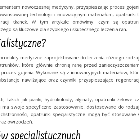
elementem nowoczesnej medycyny, przyspieszając proces gojen
zaawansowanej technologii i innowacyjnym materiałom, opatrunki 
racji tkanek. W tym artykule omówimy, czym są opatrun
aczego są kluczowe dla szybkiego i skutecznego leczenia ran.
alistyczne?
 produkty medyczne zaprojektowane do leczenia różnego rodza
trunków, które głównie chronią ranę przed zanieczyszczeniam
ą proces gojenia. Wykonane są z innowacyjnych materiałów, któ
bstancje nawilżające oraz czynniki przyspieszające regenerac
 takich jak pianki, hydrokoloidy, alginaty, opatrunki żelowe c
j ma swoje specyficzne zastosowanie, dostosowane do rodza
zechstronności, opatrunki specjalistyczne mogą być stosowane
oraz owrzodzeń.
w specjalistycznych