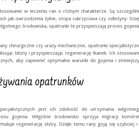
stosowanie w leczeniu ran o różnym charakterze. Są szczególn
ich jak owrzodzenia żylne, stopa cukrzycowa czy odleżyny. Dzię
lgotnego środowiska, opatrunki te przyspieszają proces gojenia
 rany chirurgiczne czy urazy mechaniczne, opatrunki specjalistycz
zując blizny i przyspieszając regenerację tkanek. Ich stosowan
icznych, aby zapewnić optymalne warunki do gojenia i zmniejsz
używania opatrunków
ecjalistycznych jest ich zdolność do utrzymania wilgotne
esu gojenia. Wilgotne środowisko sprzyja migracji komóre
uluje regenerację skóry. Dzięki temu rany goją się szybciej i