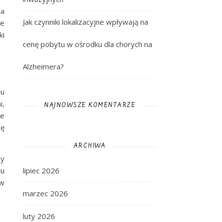
ia
Jak czynniki lokalizacyjne wpływają na
te
ki
cenę pobytu w ośrodku dla chorych na
Alzheimera?
ju
i,
NAJNOWSZE KOMENTARZE
re
ję
ARCHIWA
zy
lipiec 2026
ju
 w
marzec 2026
luty 2026