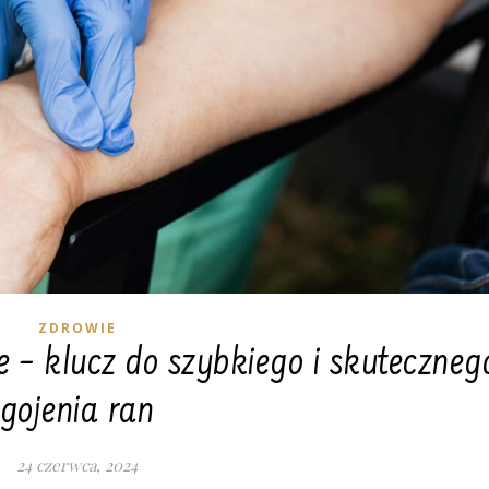
ZDROWIE
e – klucz do szybkiego i skuteczneg
gojenia ran
24 czerwca, 2024