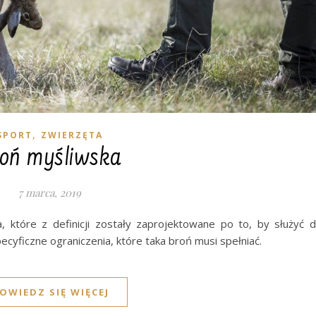
,
SPORT
ZWIERZĘTA
oń myśliwska
7 marca, 2019
a, które z definicji zostały zaprojektowane po to, by służyć 
cyficzne ograniczenia, które taka broń musi spełniać.
OWIEDZ SIĘ WIĘCEJ