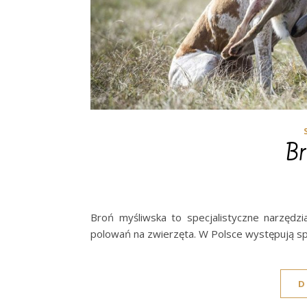
Br
Broń myśliwska to specjalistyczne narzędzi
polowań na zwierzęta. W Polsce występują spe
D