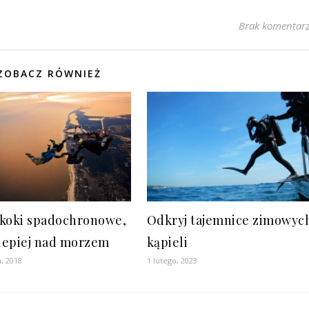
Brak komentar
ZOBACZ RÓWNIEŻ
 skoki spadochronowe,
Odkryj tajemnice zimowyc
jlepiej nad morzem
kąpieli
, 2018
1 lutego, 2023